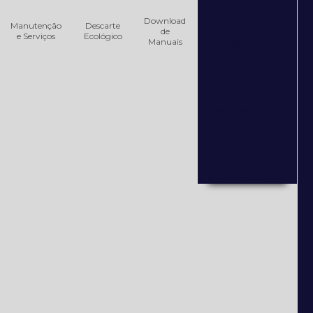
que vale mais
a pena?
Download
Manutenção
Descarte
de
e Serviços
Ecológico
Manuais
Avaliação do
banco de
baterias
Como
economizar
luz em casa
com um
sistema de
iluminação
automatizada
Como
escolher um
nobreak?
Consultoria
Técnica de
Equipamentos
Elétricos