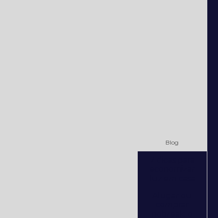
Blog
7 dicas para
economizar
luz em casa
Alugar ou
comprar
nobreak: o