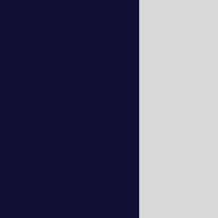
Empresa de manutenção de
nobreak
Empresa de nobreak
Empresa de nobreak sms
Fornecedor de nobreak
Fornecimento de nobreak
Grupo gerador de energia
Locação de grupo gerador
Locação de nobreak
Locação de nobreak belo
horizonte
Locação de nobreak preço
Manutenção de estabilizadores e
nobreaks