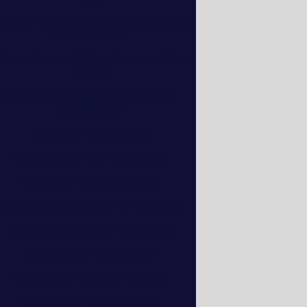
Chave de transferência automática
para nobreak
Chave de transferência automática
preço
Chave estática de transferência
automática
Conserto de nobreak
Conserto de nobreak em bh
Conserto de nobreak sms
Contrato de locação de nobreak
Dimensionamento de nobreak
Distribuidor de nobreak
Distribuidor de nobreak sms
Distribuidor nobreak apc