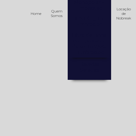
Monopolar –
Embrastec
Locação
Quem
Home
de
Somos
DPS Plug-In –
Nobreak
Embrastec
Filtro de Linha
com protetor
de surto 7,5Ka
– Embrastec.
Baterias
Seladas
Bateria Selada
12V / 12AH –
PowerTek
Bateria selada
12V / 18AH
Bateria Selada
12V / 40AH
PowerTek