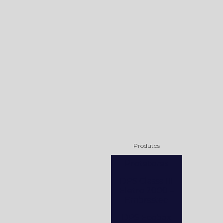
Produtos
Protetores
DPS Classe III
Eletro 2000 –
Embrastec
DPS Ecobox