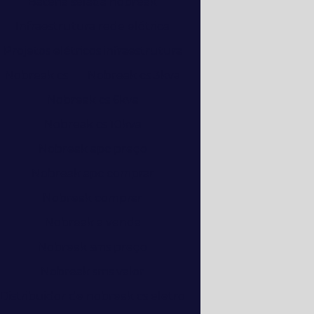
Bateria selada nobreak
Infraestrutura rede elétrica
Projetos elétricos infraestrutura
Nobreak cs
Nobreak cs 3kva
Nobreak cs 6kva
Nobreak cs 10kva
Nobreak apc preço
Nobreak apc comprar
Nobreak comprar
Nobreak a venda
Nobreak sms preço
Nobreak sms valor
Distribuidor de nobreak cs eletro