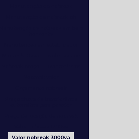
Manutenção de nobreak
Manutenção de nobreak bh
Manutenção de nobreak em belo
horizonte
Manutenção em estabilizador
Nobreak 10kva
Nobreak apc
Nobreak preço
Nobreak sms
Nobreak valor
Orçamento nobreak
Preço chave de transferência
automática para gerador
Preço de locação de nobreak
Valor nobreak 1200va
Valor nobreak 3000va