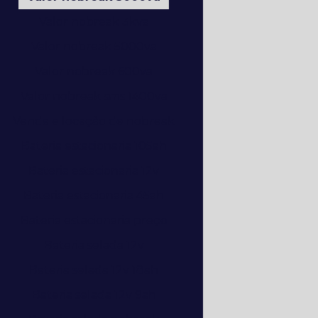
Valor nobreak 3kva
Valor nobreak 5000va
Valor nobreak 600va
Valor nobreak sms 1400va
Venda e locação de nobreak
Bateria estacionaria 105ah
Bateria estacionaria 12v
Bateria estacionaria 45ah
Bateria estacionaria preço
Bateria selada 12v
Bateria selada 12v 18ah
Bateria selada 12v 9ah