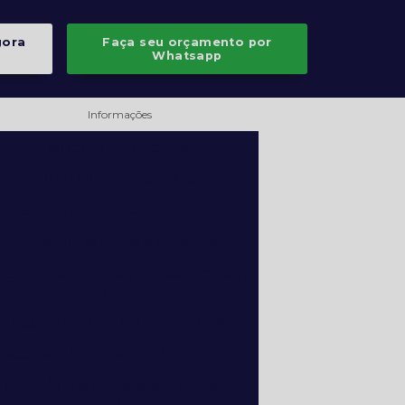
gora
Faça seu orçamento por
Whatsapp
Informações
Aluguel de nobreak
Aluguel de nobreak bh
Assistencia tecnica estabilizador
Assistência técnica nobreak
ssistência técnica nobreak apc em
belo horizonte
Assistencia tecnica nobreak bh
Assistência técnica nobreak sms
Chave de transferência automática
ats