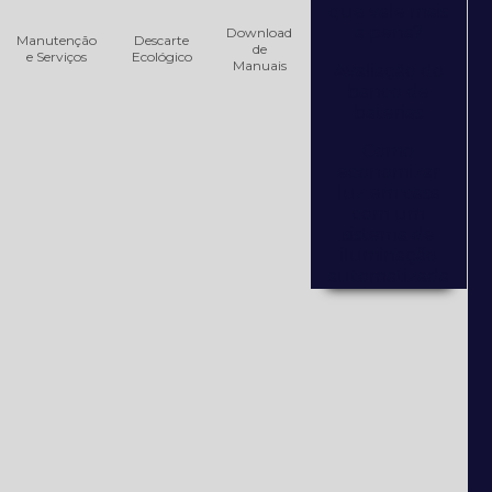
que vale mais
a pena?
Download
Manutenção
Descarte
de
e Serviços
Ecológico
Manuais
Avaliação do
banco de
baterias
Como
economizar
luz em casa
com um
sistema de
iluminação
automatizada
Como
escolher um
nobreak?
Consultoria
Técnica de
Equipamentos
Elétricos