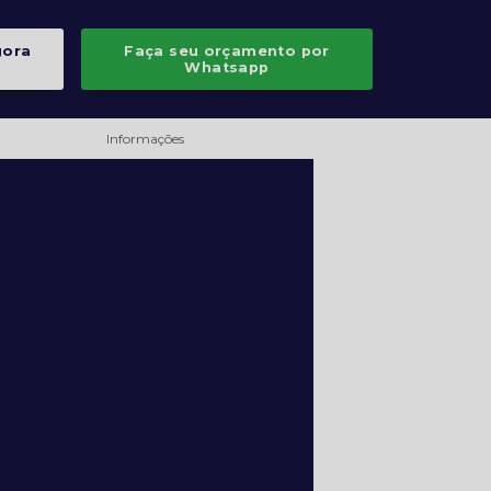
gora
Faça seu orçamento por
Whatsapp
Informações
Aluguel de nobreak
Aluguel de nobreak bh
Assistencia tecnica estabilizador
Assistência técnica nobreak
ssistência técnica nobreak apc em
belo horizonte
Assistencia tecnica nobreak bh
Assistência técnica nobreak sms
Chave de transferência automática
ats