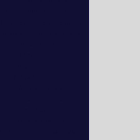
Bateria selada nobreak
Infraestrutura rede elétrica
Projetos elétricos infraestrutura
Nobreak cs
Nobreak cs 3kva
Nobreak cs 6kva
Nobreak cs 10kva
Nobreak apc preço
Nobreak apc comprar
Nobreak comprar
Nobreak a venda
Nobreak sms preço
Nobreak sms valor
Distribuidor de nobreak cs eletro