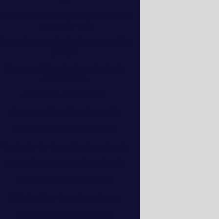
Chave de transferência automática
para nobreak
Chave de transferência automática
preço
Chave estática de transferência
automática
Conserto de nobreak
Conserto de nobreak em bh
Conserto de nobreak sms
Contrato de locação de nobreak
Dimensionamento de nobreak
Distribuidor de nobreak
Distribuidor de nobreak sms
Distribuidor nobreak apc