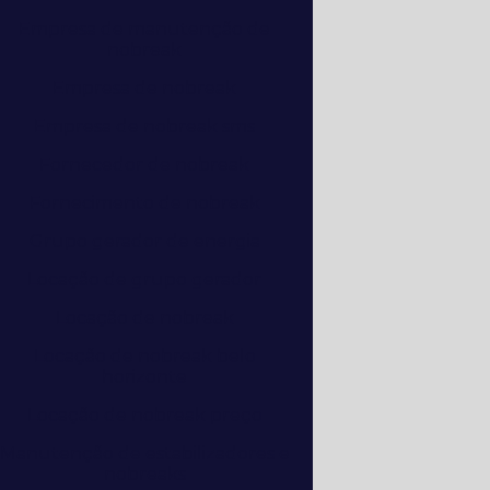
Empresa de manutenção de
nobreak
Empresa de nobreak
Empresa de nobreak sms
Fornecedor de nobreak
Fornecimento de nobreak
Grupo gerador de energia
Locação de grupo gerador
Locação de nobreak
Locação de nobreak belo
horizonte
Locação de nobreak preço
Manutenção de estabilizadores e
nobreaks