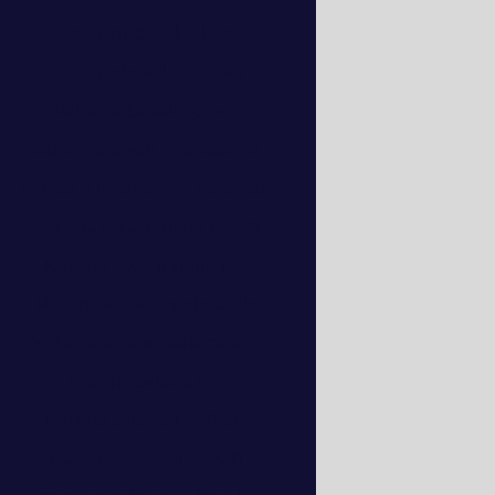
Valor nobreak 3kva
Valor nobreak 5000va
Valor nobreak 600va
Valor nobreak sms 1400va
Venda e locação de nobreak
Bateria estacionaria 105ah
Bateria estacionaria 12v
Bateria estacionaria 45ah
Bateria estacionaria preço
Bateria selada 12v
Bateria selada 12v 18ah
Bateria selada 12v 9ah