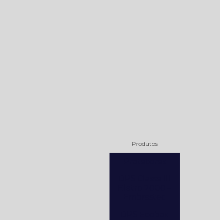
Produtos
Protetores
DPS Classe III
Eletro 2000 –
Embrastec
DPS Ecobox