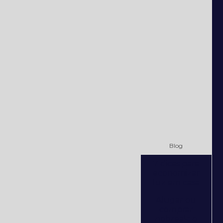
Blog
7 dicas para
economizar
luz em casa
Alugar ou
comprar
nobreak: o