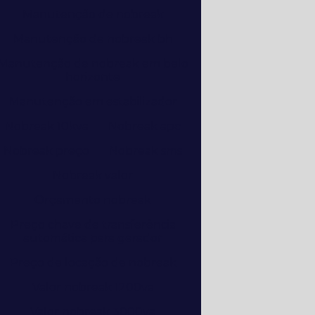
Manutenção de nobreak
Manutenção de nobreak bh
Manutenção de nobreak em belo
horizonte
Manutenção em estabilizador
Nobreak 10kva
Nobreak apc
Nobreak preço
Nobreak sms
Nobreak valor
Orçamento nobreak
Preço chave de transferência
automática para gerador
Preço de locação de nobreak
Valor nobreak 1200va
Valor nobreak 3000va