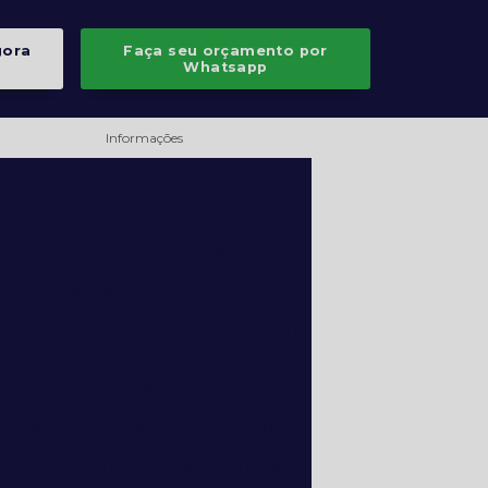
gora
Faça seu orçamento por
Whatsapp
Informações
Aluguel de nobreak
Aluguel de nobreak bh
Assistencia tecnica estabilizador
Assistência técnica nobreak
ssistência técnica nobreak apc em
belo horizonte
Assistencia tecnica nobreak bh
Assistência técnica nobreak sms
Chave de transferência automática
ats