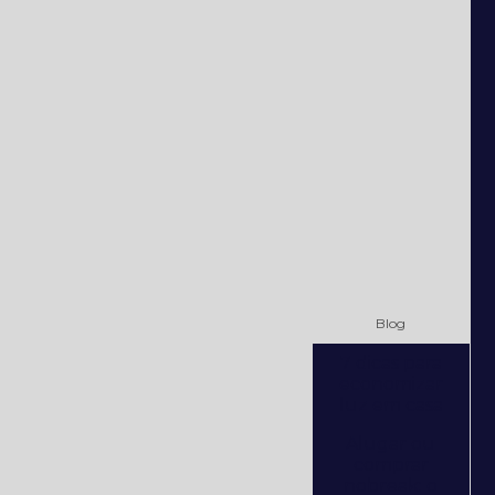
Blog
7 dicas para
economizar
luz em casa
Alugar ou
comprar
nobreak: o