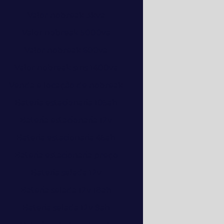
Valor nobreak 3kva
Valor nobreak 5000va
Valor nobreak 600va
Valor nobreak sms 1400va
Venda e locação de nobreak
Bateria estacionaria 105ah
Bateria estacionaria 12v
Bateria estacionaria 45ah
Bateria estacionaria preço
Bateria selada 12v
Bateria selada 12v 18ah
Bateria selada 12v 9ah