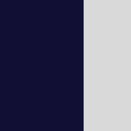
Chave de transferência automática
para nobreak
Chave de transferência automática
preço
Chave estática de transferência
automática
Conserto de nobreak
Conserto de nobreak em bh
Conserto de nobreak sms
Contrato de locação de nobreak
Dimensionamento de nobreak
Distribuidor de nobreak
Distribuidor de nobreak sms
Distribuidor nobreak apc