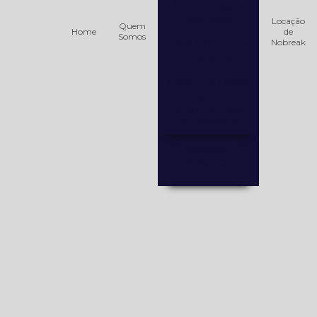
Monopolar –
Embrastec
Locação
Quem
Home
de
Somos
DPS Plug-In –
Nobreak
Embrastec
Filtro de Linha
com protetor
de surto 7,5Ka
– Embrastec.
Baterias
Seladas
Bateria Selada
12V / 12AH –
PowerTek
Bateria selada
12V / 18AH
Bateria Selada
12V / 40AH
PowerTek