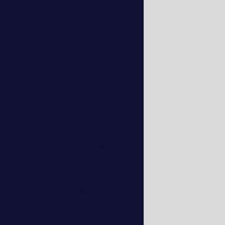
Empresa de manutenção de
nobreak
Empresa de nobreak
Empresa de nobreak sms
Fornecedor de nobreak
Fornecimento de nobreak
Grupo gerador de energia
Locação de grupo gerador
Locação de nobreak
Locação de nobreak belo
horizonte
Locação de nobreak preço
Manutenção de estabilizadores e
nobreaks