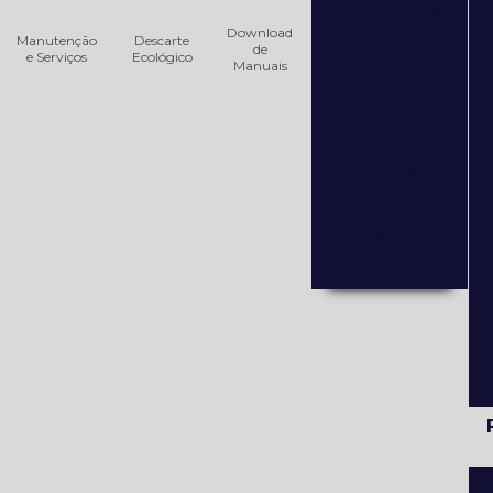
que vale mais
a pena?
Download
Manutenção
Descarte
de
e Serviços
Ecológico
Manuais
Avaliação do
banco de
baterias
Como
economizar
luz em casa
com um
sistema de
iluminação
automatizada
Como
escolher um
nobreak?
Consultoria
Técnica de
Equipamentos
Elétricos