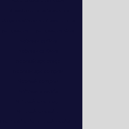
Bateria selada nobreak
Infraestrutura rede elétrica
Projetos elétricos infraestrutura
Nobreak cs
Nobreak cs 3kva
Nobreak cs 6kva
Nobreak cs 10kva
Nobreak apc preço
Nobreak apc comprar
Nobreak comprar
Nobreak a venda
Nobreak sms preço
Nobreak sms valor
Distribuidor de nobreak cs eletro