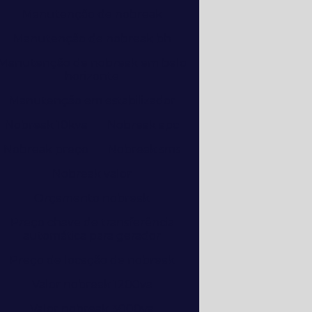
Manutenção de nobreak
Manutenção de nobreak bh
Manutenção de nobreak em belo
horizonte
Manutenção em estabilizador
Nobreak 10kva
Nobreak apc
Nobreak preço
Nobreak sms
Nobreak valor
Orçamento nobreak
Preço chave de transferência
automática para gerador
Preço de locação de nobreak
Valor nobreak 1200va
Valor nobreak 3000va