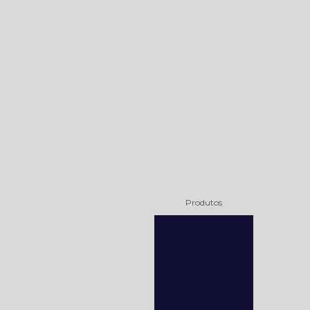
Produtos
Protetores
DPS Classe III
Eletro 2000 –
Embrastec
DPS Ecobox