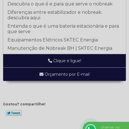
Descubra o que é e para que serve o nobreak
Diferenças entre estabilizador e nobreak:
descubra aqui
Entenda o que é uma bateria estacionária e para
que serve
Equipamentos Elétricos SKTEC Energia
Manutenção de Nobreak BH | SKTEC Energia
Manutenção de Nobreak: como fazer?
Clique e ligue!
Melhor nobreak: saiba qual é o ideal para cada
situação
Orçamento por E-mail
Motivos para comprar um no-break
Rendimento do nobreak / UPS
Gostou? compartilhe!
chamar no