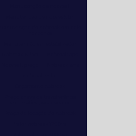
Manutenção de nobreak
Manutenção de nobreak bh
Manutenção de nobreak em belo
horizonte
Manutenção em estabilizador
Nobreak 10kva
Nobreak apc
Nobreak preço
Nobreak sms
Nobreak valor
Orçamento nobreak
Preço chave de transferência
automática para gerador
Preço de locação de nobreak
Valor nobreak 1200va
Valor nobreak 3000va