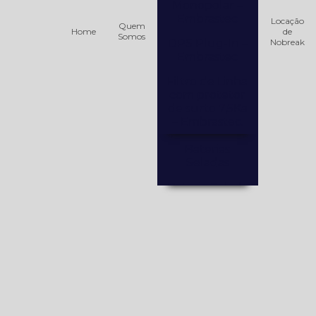
Monopolar –
Embrastec
Locação
Quem
Home
de
Somos
DPS Plug-In –
Nobreak
Embrastec
Filtro de Linha
com protetor
de surto 7,5Ka
– Embrastec.
Baterias
Seladas
Bateria Selada
12V / 12AH –
PowerTek
Bateria selada
12V / 18AH
Bateria Selada
12V / 40AH
PowerTek