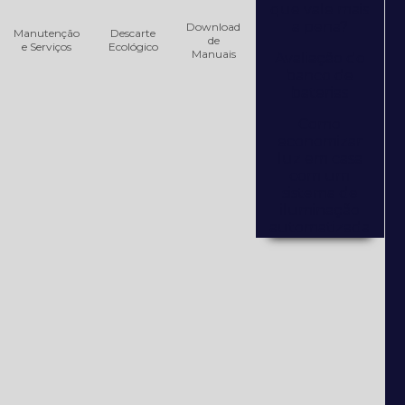
que vale mais
a pena?
Download
Manutenção
Descarte
de
e Serviços
Ecológico
Manuais
Avaliação do
banco de
baterias
Como
economizar
luz em casa
com um
sistema de
iluminação
automatizada
Como
escolher um
nobreak?
Consultoria
Técnica de
Equipamentos
Elétricos