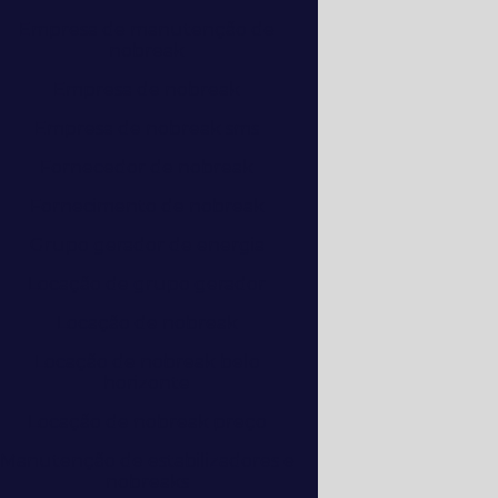
Empresa de manutenção de
nobreak
Empresa de nobreak
Empresa de nobreak sms
Fornecedor de nobreak
Fornecimento de nobreak
Grupo gerador de energia
Locação de grupo gerador
Locação de nobreak
Locação de nobreak belo
horizonte
Locação de nobreak preço
Manutenção de estabilizadores e
nobreaks