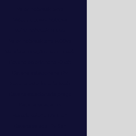
Valor nobreak 3kva
Valor nobreak 5000va
Valor nobreak 600va
Valor nobreak sms 1400va
Venda e locação de nobreak
Bateria estacionaria 105ah
Bateria estacionaria 12v
Bateria estacionaria 45ah
Bateria estacionaria preço
Bateria selada 12v
Bateria selada 12v 18ah
Bateria selada 12v 9ah