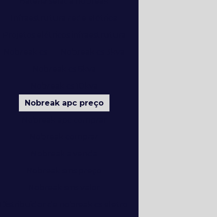
Bateria selada nobreak
Infraestrutura rede elétrica
Projetos elétricos infraestrutura
Nobreak cs
Nobreak cs 3kva
Nobreak cs 6kva
Nobreak cs 10kva
Nobreak apc preço
Nobreak apc comprar
Nobreak comprar
Nobreak a venda
Nobreak sms preço
Nobreak sms valor
Distribuidor de nobreak cs eletro