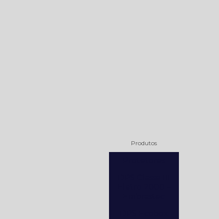
Produtos
Protetores
DPS Classe III
Eletro 2000 –
Embrastec
DPS Ecobox