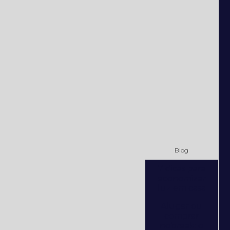
Blog
7 dicas para
economizar
luz em casa
Alugar ou
comprar
nobreak: o