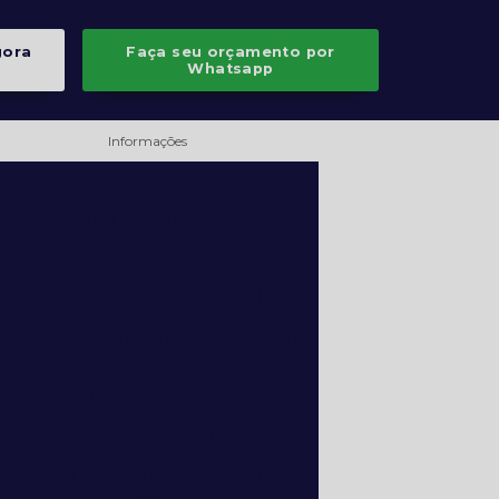
gora
Faça seu orçamento por
Whatsapp
Informações
Aluguel de nobreak
Aluguel de nobreak bh
Assistencia tecnica estabilizador
Assistência técnica nobreak
ssistência técnica nobreak apc em
belo horizonte
Assistencia tecnica nobreak bh
Assistência técnica nobreak sms
Chave de transferência automática
ats