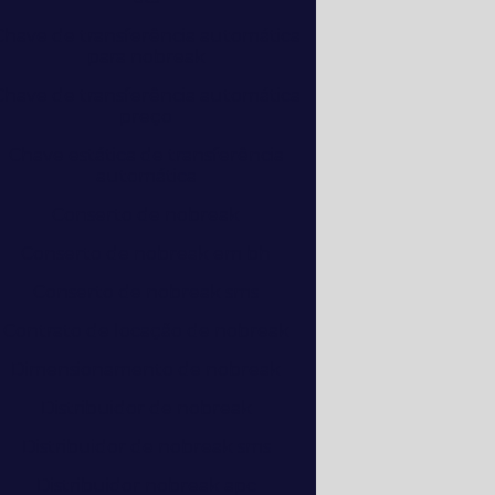
Chave de transferência automática
para nobreak
Chave de transferência automática
preço
Chave estática de transferência
automática
Conserto de nobreak
Conserto de nobreak em bh
Conserto de nobreak sms
Contrato de locação de nobreak
Dimensionamento de nobreak
Distribuidor de nobreak
Distribuidor de nobreak sms
Distribuidor nobreak apc