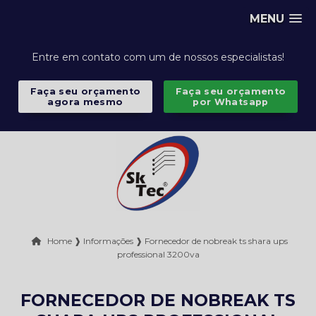
MENU
Entre em contato com um de nossos especialistas!
Faça seu orçamento
Faça seu orçamento
agora mesmo
por Whatsapp
Home ❱
Informações ❱
Fornecedor de nobreak ts shara ups
professional 3200va
FORNECEDOR DE NOBREAK TS