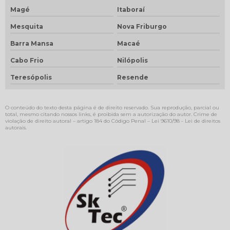
Magé
Itaboraí
Mesquita
Nova Friburgo
Barra Mansa
Macaé
Cabo Frio
Nilópolis
Teresópolis
Resende
O conteúdo do texto desta página é de direito reservado. Sua reprodução, parcial ou
total, mesmo citando nossos links, é proibida sem a autorização do autor. Crime de
violação de direito autoral – artigo 184 do Código Penal –
Lei 9610/98 - Lei de direitos
autorais
.