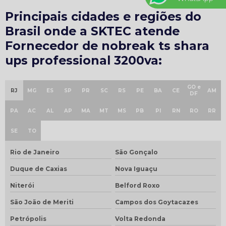
Principais cidades e regiões do
Brasil onde a SKTEC atende
Fornecedor de nobreak ts shara
ups professional 3200va:
GO e
RJ
MG
ES
SP
PR
SC
RS
PE
BA
CE
AM
DF
PA
AC
AL
AP
MA
MT
MS
PB
PI
RN
RO
RR
SE
TO
Rio de Janeiro
São Gonçalo
Duque de Caxias
Nova Iguaçu
Niterói
Belford Roxo
São João de Meriti
Campos dos Goytacazes
Petrópolis
Volta Redonda