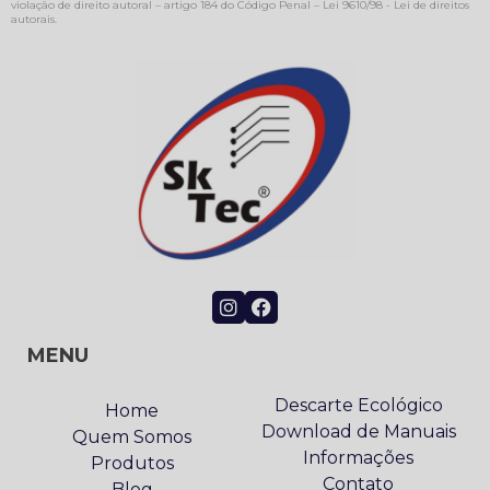
violação de direito autoral – artigo 184 do Código Penal –
Lei 9610/98 - Lei de direitos
autorais
.
MENU
Descarte Ecológico
Home
Download de Manuais
Quem Somos
Informações
Produtos
Contato
Blog