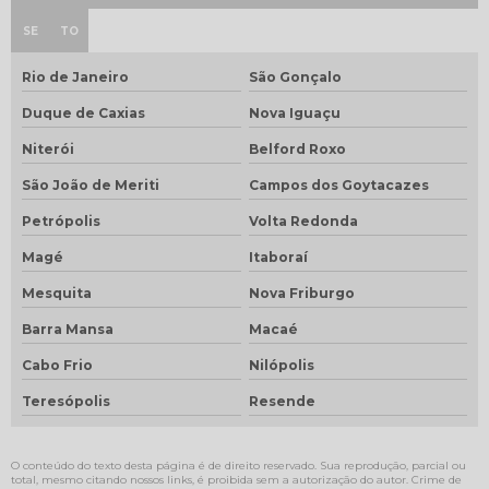
SE
TO
Rio de Janeiro
São Gonçalo
Duque de Caxias
Nova Iguaçu
Niterói
Belford Roxo
São João de Meriti
Campos dos Goytacazes
Petrópolis
Volta Redonda
Magé
Itaboraí
Mesquita
Nova Friburgo
Barra Mansa
Macaé
Cabo Frio
Nilópolis
Teresópolis
Resende
O conteúdo do texto desta página é de direito reservado. Sua reprodução, parcial ou
total, mesmo citando nossos links, é proibida sem a autorização do autor. Crime de