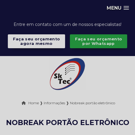
MENU
Entre em contato com um de nossos especialistas!
Faça seu orçamento
Faça seu orçamento
agora mesmo
por Whatsapp
Home ❱
Informações ❱
Nobreak portão eletrônico
NOBREAK PORTÃO ELETRÔNICO