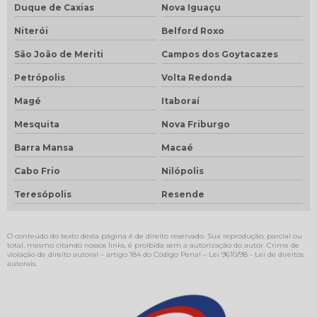
Duque de Caxias
Nova Iguaçu
Niterói
Belford Roxo
São João de Meriti
Campos dos Goytacazes
Petrópolis
Volta Redonda
Magé
Itaboraí
Mesquita
Nova Friburgo
Barra Mansa
Macaé
Cabo Frio
Nilópolis
Teresópolis
Resende
O conteúdo do texto desta página é de direito reservado. Sua reprodução, parcial ou
total, mesmo citando nossos links, é proibida sem a autorização do autor. Crime de
violação de direito autoral – artigo 184 do Código Penal –
Lei 9610/98 - Lei de direitos
autorais
.