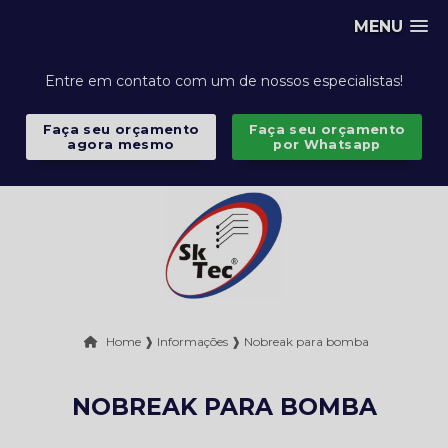
MENU
Entre em contato com um de nossos especialistas!
Faça seu orçamento
Faça seu orçamento
agora mesmo
por Whatsapp
Home ❱
Informações ❱
Nobreak para bomba
NOBREAK PARA BOMBA