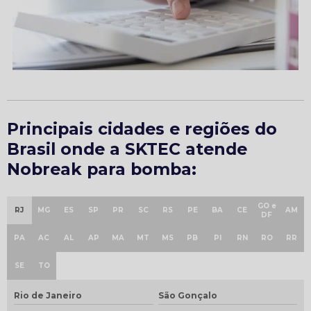
Principais cidades e regiões do
Brasil onde a SKTEC atende
Nobreak para bomba:
GO e
RJ
MG
ES
SP
PR
SC
RS
PE
BA
CE
AM
DF
PA
AC
AL
AP
MA
MT
MS
PB
PI
RN
RO
RR
SE
TO
Rio de Janeiro
São Gonçalo