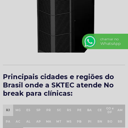
chamar no
WhatsApp
Principais cidades e regiões do
Brasil onde a SKTEC atende No
break para clínicas:
GO e
RJ
MG
ES
SP
PR
SC
RS
PE
BA
CE
AM
DF
PA
AC
AL
AP
MA
MT
MS
PB
PI
RN
RO
RR