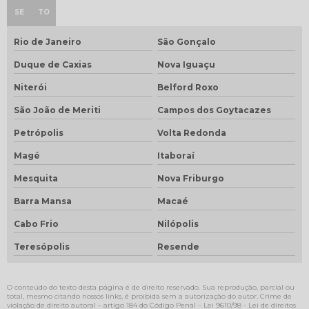
SE
TO
Rio de Janeiro
São Gonçalo
Duque de Caxias
Nova Iguaçu
Niterói
Belford Roxo
São João de Meriti
Campos dos Goytacazes
Petrópolis
Volta Redonda
Magé
Itaboraí
Mesquita
Nova Friburgo
Barra Mansa
Macaé
Cabo Frio
Nilópolis
Teresópolis
Resende
O conteúdo do texto desta página é de direito reservado. Sua reprodução, parcial ou
total, mesmo citando nossos links, é proibida sem a autorização do autor. Crime de
violação de direito autoral – artigo 184 do Código Penal –
Lei 9610/98 - Lei de direitos