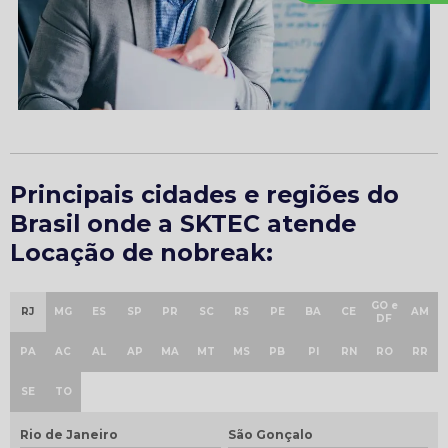
Principais cidades e regiões do
Brasil onde a SKTEC atende
Locação de nobreak:
GO e
RJ
MG
ES
SP
PR
SC
RS
PE
BA
CE
AM
DF
PA
AC
AL
AP
MA
MT
MS
PB
PI
RN
RO
RR
SE
TO
Rio de Janeiro
São Gonçalo