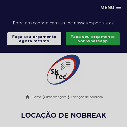
MENU
Entre em contato com um de nossos especialistas!
Faça seu orçamento
Faça seu orçamento
agora mesmo
por Whatsapp
Home ❱
Informações ❱
Locação de nobreak
LOCAÇÃO DE NOBREAK