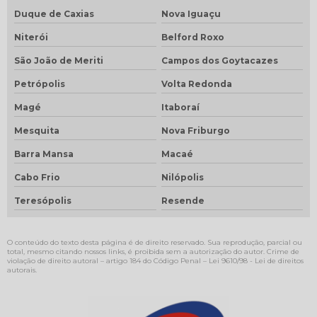
Duque de Caxias
Nova Iguaçu
Niterói
Belford Roxo
São João de Meriti
Campos dos Goytacazes
Petrópolis
Volta Redonda
Magé
Itaboraí
Mesquita
Nova Friburgo
Barra Mansa
Macaé
Cabo Frio
Nilópolis
Teresópolis
Resende
O conteúdo do texto desta página é de direito reservado. Sua reprodução, parcial ou
total, mesmo citando nossos links, é proibida sem a autorização do autor. Crime de
violação de direito autoral – artigo 184 do Código Penal –
Lei 9610/98 - Lei de direitos
autorais
.