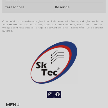
Teresópolis
Resende
O conteúdo do texto desta página é de direito reservado. Sua reprodução, parcial ou
total, mesmo citando nossos links, é proibida sem a autorização do autor. Crime de
violação de direito autoral – artigo 184 do Código Penal –
Lei 9610/98 - Lei de direitos
autorais
.
MENU