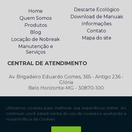
Descarte Ecológico
Home
Download de Manuais
Quem Somos
Informações
Produtos
Contato
Blog
Mapa do site
Locação de Nobreak
Manutenção e
Serviços
CENTRAL DE ATENDIMENTO
Av. Brigadeiro Eduardo Gomes, 365 - Antigo 236 -
Glória
Belo Horizonte-MG - 30870-100
2552-9006
31
contato@sktecenergia.com.br
Copyright © SKTEC. (Lei 9610 de 19/02/1998)