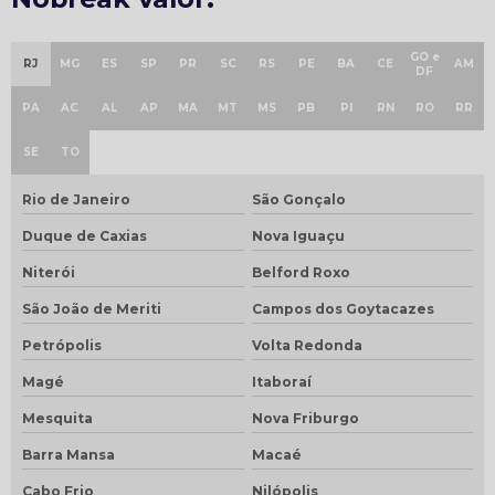
GO e
RJ
MG
ES
SP
PR
SC
RS
PE
BA
CE
AM
DF
PA
AC
AL
AP
MA
MT
MS
PB
PI
RN
RO
RR
SE
TO
Rio de Janeiro
São Gonçalo
Duque de Caxias
Nova Iguaçu
Niterói
Belford Roxo
São João de Meriti
Campos dos Goytacazes
Petrópolis
Volta Redonda
Magé
Itaboraí
Mesquita
Nova Friburgo
Barra Mansa
Macaé
Cabo Frio
Nilópolis