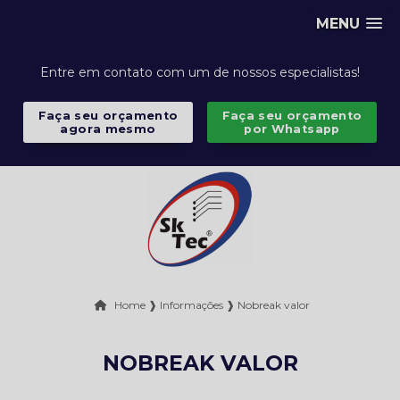
MENU
Entre em contato com um de nossos especialistas!
Faça seu orçamento
Faça seu orçamento
agora mesmo
por Whatsapp
Home ❱
Informações ❱
Nobreak valor
NOBREAK VALOR