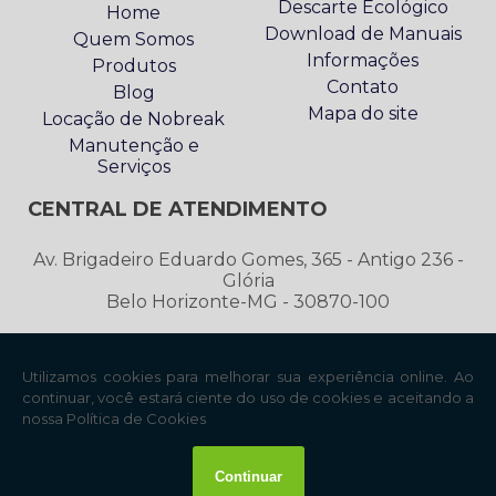
Descarte Ecológico
Home
Download de Manuais
Quem Somos
Informações
Produtos
Contato
Blog
Mapa do site
Locação de Nobreak
Manutenção e
Serviços
CENTRAL DE ATENDIMENTO
Av. Brigadeiro Eduardo Gomes, 365 - Antigo 236 -
Glória
Belo Horizonte-MG - 30870-100
2552-9006
31
contato@sktecenergia.com.br
Copyright © SKTEC. (Lei 9610 de 19/02/1998)
W3C
W3C