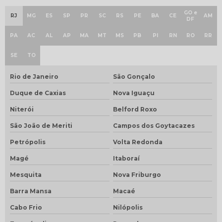
GO e
RJ
MG
ES
SP
PR
SC
RS
PE
BA
CE
AM
DF
PA
AC
AL
AP
MA
MT
MS
PB
PI
RN
RO
RR
SE
TO
Rio de Janeiro
São Gonçalo
Duque de Caxias
Nova Iguaçu
Niterói
Belford Roxo
São João de Meriti
Campos dos Goytacazes
Petrópolis
Volta Redonda
Magé
Itaboraí
Mesquita
Nova Friburgo
Barra Mansa
Macaé
Cabo Frio
Nilópolis