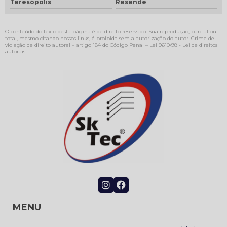
Teresópolis
Resende
O conteúdo do texto desta página é de direito reservado. Sua reprodução, parcial ou
total, mesmo citando nossos links, é proibida sem a autorização do autor. Crime de
violação de direito autoral – artigo 184 do Código Penal –
Lei 9610/98 - Lei de direitos
autorais
.
MENU