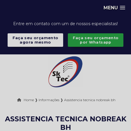
MENU
Entre em contato com um de nossos especialistas!
Faça seu orçamento
Faça seu orçamento
agora mesmo
por Whatsapp
Home ❱
Informações ❱
Assistencia tecnica nobreak bh
ASSISTENCIA TECNICA NOBREAK
BH