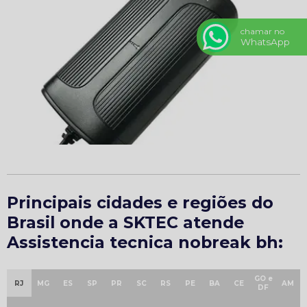
chamar no
WhatsApp
Principais cidades e regiões do
Brasil onde a SKTEC atende
Assistencia tecnica nobreak bh:
GO e
RJ
MG
ES
SP
PR
SC
RS
PE
BA
CE
AM
DF