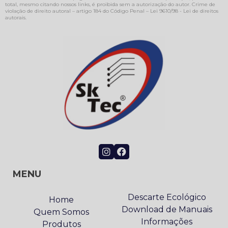
total, mesmo citando nossos links, é proibida sem a autorização do autor. Crime de
violação de direito autoral – artigo 184 do Código Penal –
Lei 9610/98 - Lei de direitos
autorais
.
MENU
Descarte Ecológico
Home
Download de Manuais
Quem Somos
Informações
Produtos