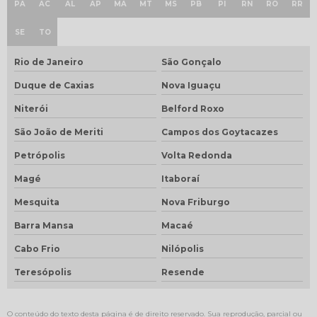
PA
AC
AL
AP
MA
MT
MS
PB
PI
RN
RO
RR
SE
TO
Rio de Janeiro
São Gonçalo
Duque de Caxias
Nova Iguaçu
Niterói
Belford Roxo
São João de Meriti
Campos dos Goytacazes
Petrópolis
Volta Redonda
Magé
Itaboraí
Mesquita
Nova Friburgo
Barra Mansa
Macaé
Cabo Frio
Nilópolis
Teresópolis
Resende
O conteúdo do texto desta página é de direito reservado. Sua reprodução, parcial ou