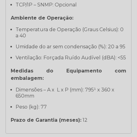
TCP/IP – SNMP: Opcional
Ambiente de Operação:
Temperatura de Operação (Graus Celsius): 0
a 40
Umidade do ar sem condensação (%): 20 a 95
Ventilação: Forçada Ruído Audível (dBA): <55
Medidas do Equipamento com
embalagem:
Dimensões – A x L x P (mm): 795¹ x 360 x
650mm
Peso (kg): 77
Prazo de Garantia (meses):
12