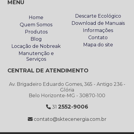
MENU
Embrastec.
Descarte Ecológico
Home
Download de Manuais
Quem Somos
Informações
Produtos
Contato
Blog
Mapa do site
Locação de Nobreak
Manutenção e
Serviços
CENTRAL DE ATENDIMENTO
Av. Brigadeiro Eduardo Gomes, 365 - Antigo 236 -
Glória
Belo Horizonte-MG - 30870-100
2552-9006
31
contato@sktecenergia.com.br