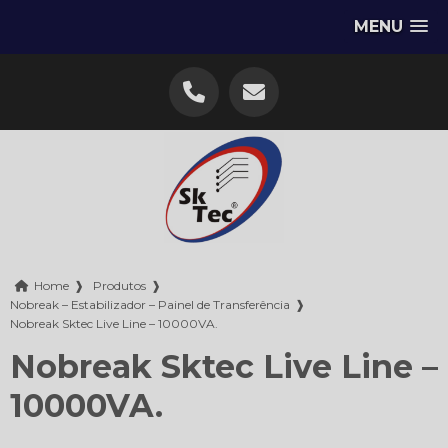
MENU
Home
❱
Produtos
❱
Nobreak – Estabilizador – Painel de Transferência
❱
Nobreak Sktec Live Line – 10000VA.
Nobreak Sktec Live Line –
10000VA.